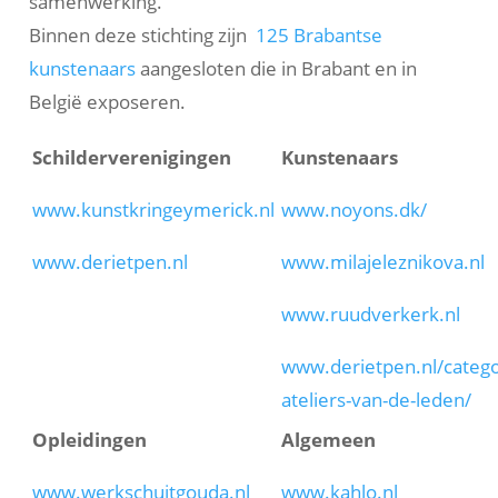
samenwerking.
Binnen deze stichting zijn
125 Brabantse
kunstenaars
aangesloten die in Brabant en in
België exposeren.
Schilderverenigingen
Kunstenaars
www.kunstkringeymerick.nl
www.noyons.dk/
www.derietpen.nl
www.milajeleznikova.nl
www.ruudverkerk.nl
www.derietpen.nl/categor
ateliers-van-de-leden/
Opleidingen
Algemeen
www.werkschuitgouda.nl
www.kahlo.nl